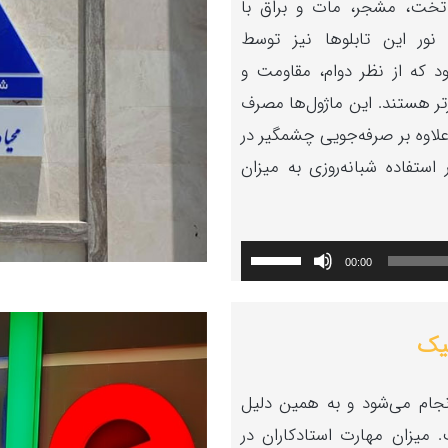
 تخت، مشجر، مات و براق با
ور این تابلوها نیز توسط
 انجام می‌شود که از نظر دوام، مقاومت و
تر هستند. این ماژول‌ها مصرف
‌دهند و علاوه بر صرفه‌جویی چشمگیر در
 استفاده شبانه‌روزی به میزان
برای
00:00
افزایش
یا
نمایشگر
تیک
کاهش
ویدیو
صدا
جام می‌شود و به همین دلیل
از
یزان مهارت استادکاران در
کلیدهای