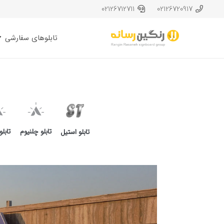
02126712711
02126720917
تابلوهای سفارشی
تابلو چلنیوم
تابل
تابلو استیل