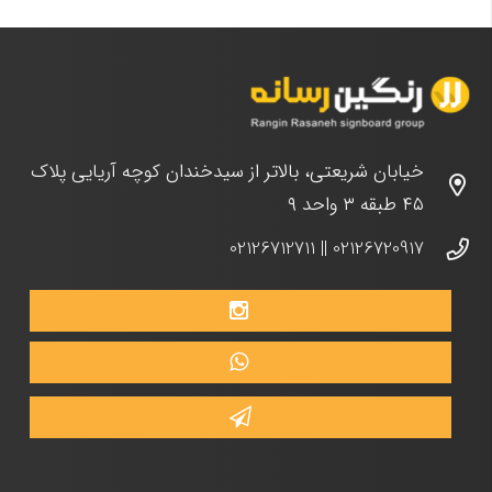
خیابان شریعتی، بالاتر از سیدخندان کوچه آریایی پلاک
۴۵ طبقه ۳ واحد ۹
02126712711
||
02126720917