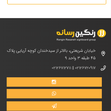
خیابان شریعتی، بالاتر از سیدخندان کوچه آریایی پلاک
۴۵ طبقه ۳ واحد ۹
02126712711
||
02126720917