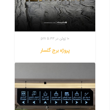
10 ژوئن در 5:33 pm
پروژه برج گلسار