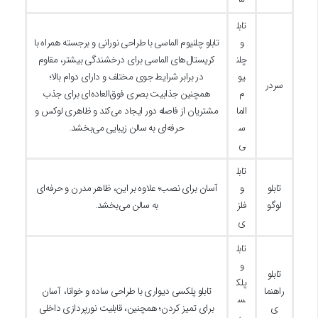
تابل
و
تابلو چلنیوم الماسی با طراحی نورانی و برجسته همراه با
چلن
کریستال‌های الماسی برای درخشندگی بیشتر، مقاوم
یو
در برابر شرایط جوی مختلف و دارای دوام بالا؛
سردر
م
همچنین جذابیت بصری فوق‌العاده‌ای برای جذب
الما
مشتریان از فاصله دور ایجاد می‌کند و ظاهری لوکس و
س
حرفه‌ای به سالن زیبایی می‌بخشد.
ی
تابل
تابلو
و
آسان برای نصب؛ علاوه بر این، ظاهر مدرن و حرفه‌ای
لوگو
فلز
به سالن می‌بخشد.
ی
تابل
و
تابلو
پلک
راهنما
تابلو پلکسی دیواری با طراحی ساده و خوانا، آسان
س
ی
برای تمیز کردن؛ همچنین، قابلیت نورپردازی داخلی
ی