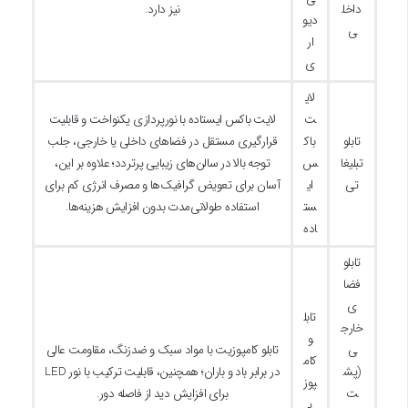
داخل
نیز دارد.
دیو
ی
ار
ی
لای
ت
لایت باکس ایستاده با نورپردازی یکنواخت و قابلیت
تابلو
باک
قرارگیری مستقل در فضاهای داخلی یا خارجی، جلب
تبلیغا
س
توجه بالا در سالن‌های زیبایی پرتردد؛ علاوه بر این،
تی
ای
آسان برای تعویض گرافیک‌ها و مصرف انرژی کم برای
ست
استفاده طولانی‌مدت بدون افزایش هزینه‌ها.
اده
تابلو
فضا
ی
تابل
خارج
و
ی
تابلو کامپوزیت با مواد سبک و ضدزنگ، مقاومت عالی
کام
(پش
در برابر باد و باران؛ همچنین، قابلیت ترکیب با نور LED
پوز
ت
برای افزایش دید از فاصله دور.
ی