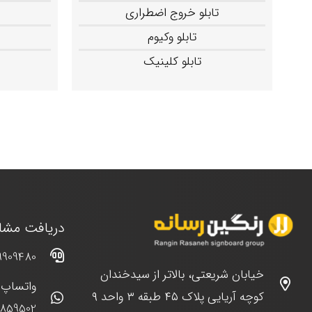
تابلو خروج اضطراری
تابلو وکیوم
تابلو کلینیک
دریافت مشاو
9909480
خیابان شریعتی، بالاتر از سیدخندان
واتساپ و
کوچه آریایی پلاک ۴۵ طبقه ۳ واحد ۹
3859502