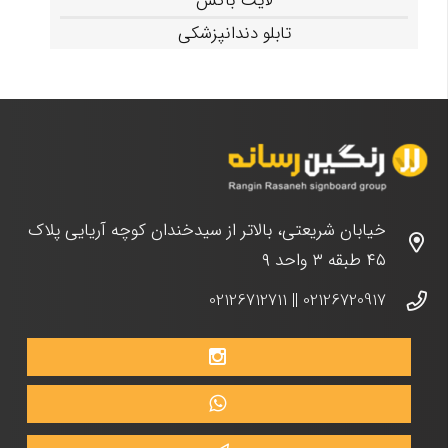
لایت باکس
تابلو دندانپزشکی
خیابان شریعتی، بالاتر از سیدخندان کوچه آریایی پلاک
۴۵ طبقه ۳ واحد ۹
02126712711
||
02126720917