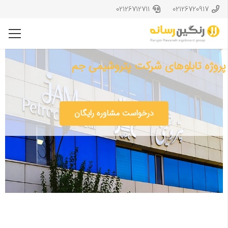
02126712711
02126720917
پروژه تابلوهای شرکت پتروشیمی جم
درخواست مشاوره رایگان