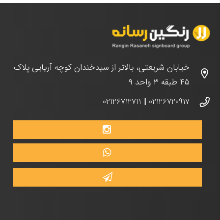
خیابان شریعتی، بالاتر از سیدخندان کوچه آریایی پلاک
۴۵ طبقه ۳ واحد ۹
02126712711
||
02126720917