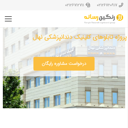
02126712711
02126720917
پروژه تابلوهای کلینیک دندانپزشکی نهال
درخواست مشاوره رایگان