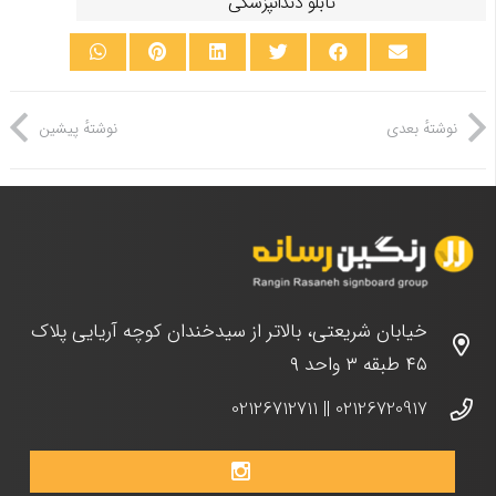
تابلو دندانپزشکی
نوشتهٔ بعدی
نوشتهٔ پیشین
خیابان شریعتی، بالاتر از سیدخندان کوچه آریایی پلاک
۴۵ طبقه ۳ واحد ۹
02126712711
||
02126720917