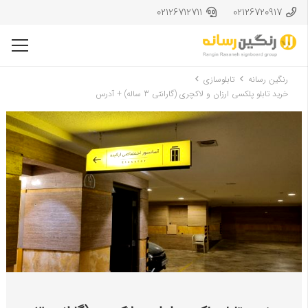
02126712711
02126720917
رنگین رسانه
تابلوسازی
خرید تابلو پلکسی ارزان و لاکچری (گارانتی 3 ساله) + آدرس