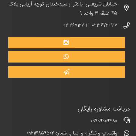
خیابان شریعتی، بالاتر از سیدخندان کوچه آریایی پلاک
۴۵ طبقه ۳ واحد ۹
02126712711
||
02126720917
دریافت مشاوره رایگان
09999909480
واتساپ و تلگرام و ایتا با شماره 09213859502