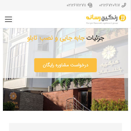
02126712711
02126720917
جزئیات
جابه جایی و نصب تابلو
درخواست مشاوره رایگان