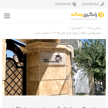
02126712711
02126720917
رنگین رسانه
تابلوسازی
تابلو پلکسی شفاف (نمونه طرح های 1405) + مشاوره خرید