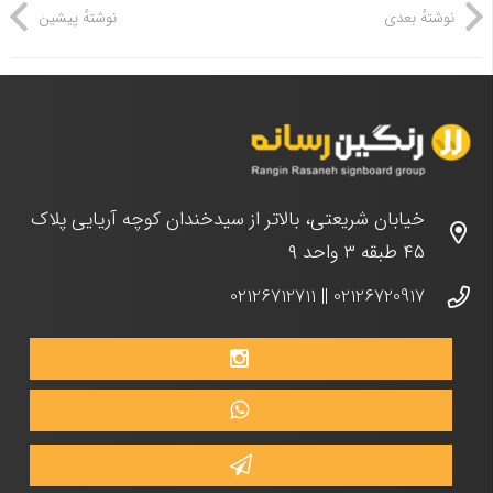
نوشتهٔ بعدی
نوشتهٔ پیشین
خیابان شریعتی، بالاتر از سیدخندان کوچه آریایی پلاک
۴۵ طبقه ۳ واحد ۹
02126712711
||
02126720917