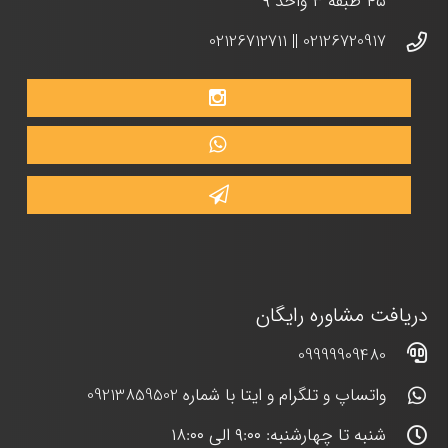
۴۵ طبقه ۳ واحد ۹
02126712711
||
02126720917
دریافت مشاوره رایگان
09999909480
واتساپ و تلگرام و ایتا با شماره 09213859502
شنبه تا چهارشنبه: ۹:۰۰ الی ۱۸:۰۰