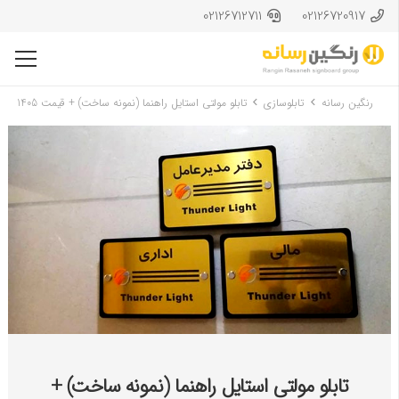
02126712711
02126720917
رنگین رسانه
تابلوسازی
تابلو مولتی استایل راهنما (نمونه ساخت) + قیمت 1405
تابلو مولتی استایل راهنما (نمونه ساخت) +