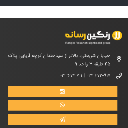
خیابان شریعتی، بالاتر از سیدخندان کوچه آریایی پلاک
۴۵ طبقه ۳ واحد ۹
02126712711
||
02126720917