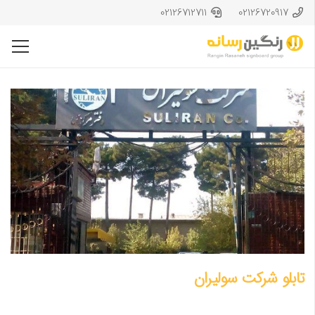
02126712711
02126720917
تابلو شرکت سولیران