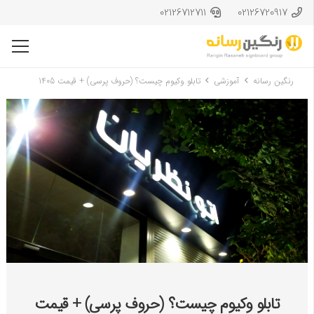
02126712711
02126720917
رنگین رسانه
آموزشی
تابلو وکیوم چیست؟ (حروف پرسی) + قیمت 1405
تابلو وکیوم چیست؟ (حروف پرسی) + قیمت