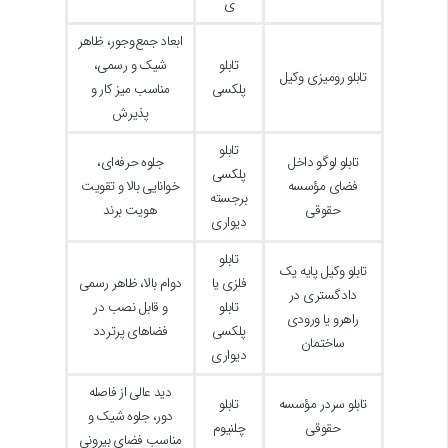
ی
ابعاد جمع‌وجور، ظاهر
تابلو
شیک و رسمی،
تابلو رومیزی وکیل
پلکسی
مناسب میز کار و
پذیرش
تابلو
تابلو لوگو داخل
جلوه حرفه‌ای،
پلکسی
فضای مؤسسه
خوانایی بالا و تقویت
برجسته
حقوقی
هویت برند
دیواری
تابلو
تابلو وکیل پایه یک
فلزی یا
دوام بالا، ظاهر رسمی
دادگستری در
تابلو
و قابل نصب در
راهرو یا ورودی
پلکسی
فضاهای پرتردد
ساختمان
دیواری
دید عالی از فاصله
تابلو سردر مؤسسه
تابلو
دور، جلوه شیک و
حقوقی
چلنیوم
مناسب فضای بیرونی