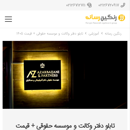
02126712711
02126720917
رنگین رسانه
آموزشی
تابلو دفتر وکالت و موسسه حقوقی + قیمت 1405
تابلو دفتر وکالت و موسسه حقوقی + قیمت