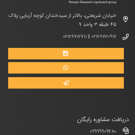
خیابان شریعتی، بالاتر از سیدخندان کوچه آریایی پلاک
۴۵ طبقه ۳ واحد ۹
02126712711
||
02126720917
دریافت مشاوره رایگان
09999909480