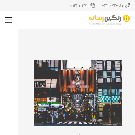
02126712711
02126720917