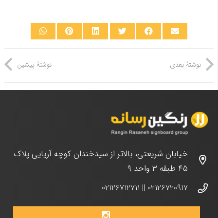
نوشتهٔ بعدی
نوشتهٔ پیشین
خیابان شریعتی، بالاتر از سیدخندان کوچه آریایی پلاک
۴۵ طبقه ۳ واحد ۹
02126712711
||
02126720917