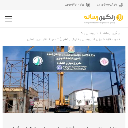
02126712711
02126720917
رنگین رسانه
تابلوسازی
تابلو مغازه خارجی (تابلوسازی خارج از کشور) + نمونه های بین المللی