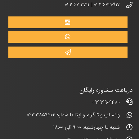
02126712711
||
02126720917
دریافت مشاوره رایگان
09999909480
واتساپ و تلگرام و ایتا با شماره 09213859502
شنبه تا چهارشنبه: ۹:۰۰ الی ۱۸:۰۰