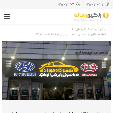
02126712711
02126720917
رنگین رسانه
تابلوسازی
تابلو صافکاری (راهنمای انتخاب بهترین نوع) + قیمت 1405