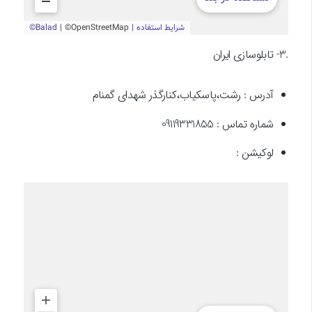
.3- تابلوسازی ایران
آدرس : رشت،پاسکیاب،کنارگذر شهدای گمنام
شماره تماس : 09119331855
لوکیشن :