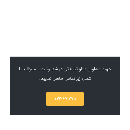
جهت سفارش تابلو تبلیغاتی در شهر رشت ، میتوانید با
شماره زیر تماس حاصل نمایید :
02126712711