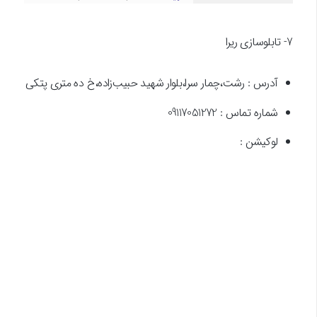
7- تابلوسازی ریرا
آدرس : رشت،چمار سرا،بلوار شهید حبیب‌زاده،خ ده متری پتکی
شماره تماس : 09117051272
لوکیشن :