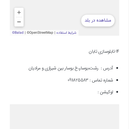
14-تابلوسازی تابان
آدرس : رشت،بوسار،خ بوسار بین شیرازی و مرادیان
شماره تماس : 0911825583
لوکیشن :