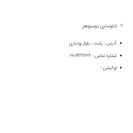
9- تابلوسازی دومینوهنر
آدرس : رشت ، بلوار رودباری
شماره تماس : 09019499636
لوکیشن :