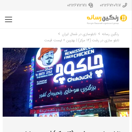
02126712711
02126720917
رنگین رسانه
تابلوسازی در شمال ایران
تابلو سازی در رشت (14 مرکز) | بهترین + لیست قیمت