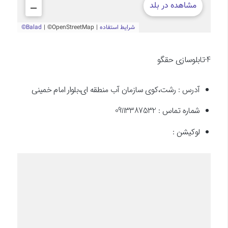
4-تابلوسازی حقگو
آدرس : رشت،کوی سازمان آب منطقه ای،بلوار امام خمینی
شماره تماس : 09113387532
لوکیشن :