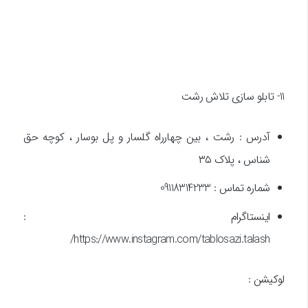
11- تابلو سازی تلاش رشت
آدرس : رشت ، بین چهارراه گلسار و پل بوسار ، کوچه حق
شناس ، پلاک ۳۵
شماره تماس : 09118314233
اینستاگرام :
https://www.instagram.com/tablosazi.talash/
لوکیشن :