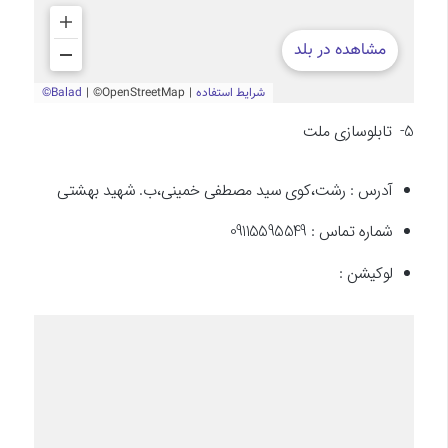
5- تابلوسازی ملت
آدرس : رشت،کوی سید مصطفی خمینی،ب. شهید بهشتی
شماره تماس : 09115595549
لوکیشن :