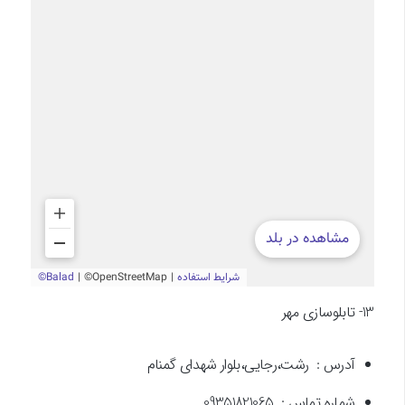
13- تابلوسازی مهر
آدرس : رشت،رجایی،بلوار شهدای گمنام
شماره تماس : 09351821065