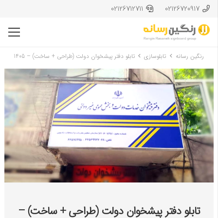
02126712711
02126720917
رنگین رسانه
تابلوسازی
تابلو دفتر پیشخوان دولت (طراحی + ساخت) – 1405
تابلو دفتر پیشخوان دولت (طراحی + ساخت) –