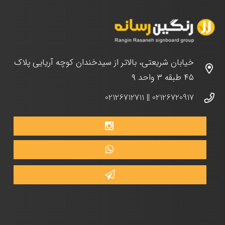
خیابان شریعتی، بالاتر از سیدخندان کوچه آریایی پلاک
۴۵ طبقه ۳ واحد ۹
02126712711
||
02126720917